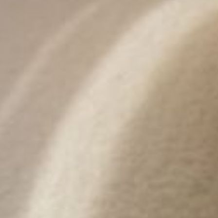
--
--