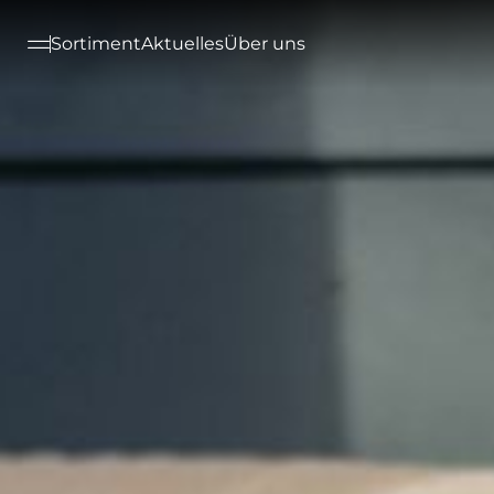
--

Sortiment
Aktuelles
Über uns