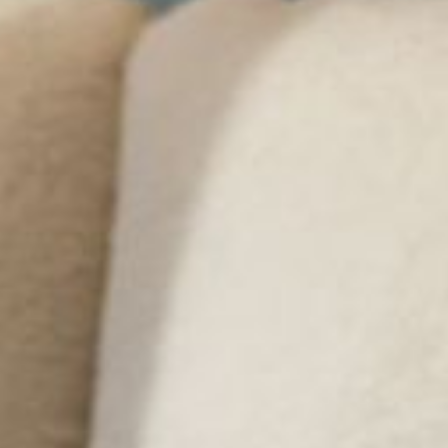
---
---