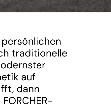
persönlichen
h traditionelle
odernster
etik auf
ifft, dann
us FORCHER-